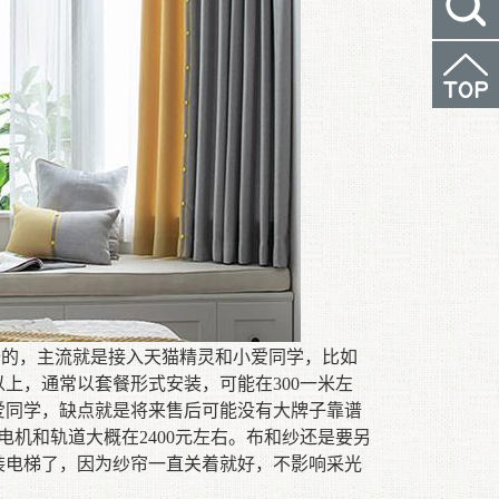
请
奇的
，
主流就是接入天猫精灵和小爱同学，比如
以上
，
通常以套餐形式安装，可能在
300
一米左
爱同学
，缺点
就是将来售后可能没有大牌子靠谱
电机和轨道大概在
2400
元左右。
布和纱
还是要另
装电梯了，因为纱帘一直关着就好，不影响采光