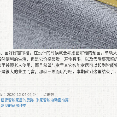
二、
留好
好窗帘
槽，
在设计的时候就要考虑窗帘槽的预留
，单轨
虽然便利的生活，但是它价格昂贵，寿命有限
，
以及售后部完整
家里兼顾老人使用，而且希望与家里其它智能家居可以起到智能
不是很大的业主而言，那就三
思而
后行吧，本期就到这里结束了
：2020-12-04 02:24
点击数：
：搭建智能家居的思路_米家智能电动窗帘篇
：常见的窗帘种类