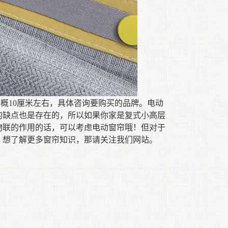
大概
10
厘米左右
，
具体咨询要购买的品牌
。
电动
的缺点也是存在的，所以如果你家是复式小高层
物联的作用的话，可以考虑电动窗帘哦
！
但对于
，想了解更多
窗帘知识，那请
关注
我们网站
。