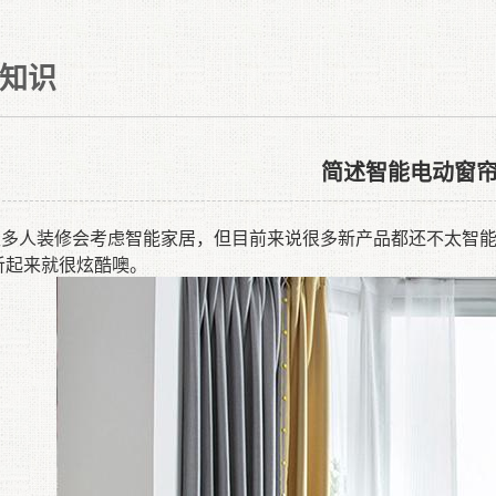
知识
简述智能电动窗
很多人
装修
会考虑智能家居，
但
目前来说
很多新产品
都还不太智
听起来就很炫酷噢
。