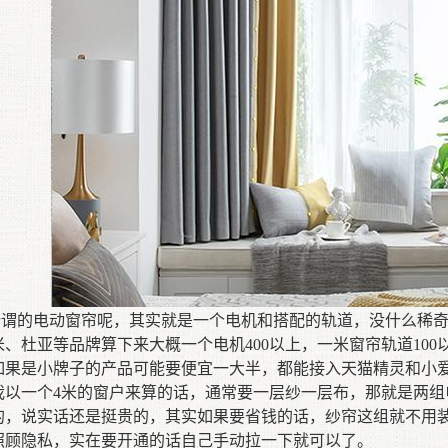
所谓的电动窗帘呢，其实就是一个电机和搭配的轨道，没什么稀
米
、
杜亚等品牌算下来大概一个
电机
400
以上，一米
窗帘
轨道
100
如果是小牌子的产品可能要便宜一大半，
都
能接入天猫精灵和小
我以一个
4
米
的窗户来算的话，通常要一层纱一层布，那就是两组
的，说实话还是挺贵的，其实如果要省钱的话，纱帘
这组
就不用
照顾隐私，实在要开通的话自己手动拉一下就可以了
。