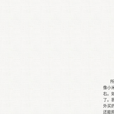
像小
右
。
了
。
外买
还
能