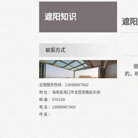
遮阳知识
遮阳
的，
全国服务热线：13698967902
地 址 ：海南省海口市龙昆南路延长线
邮 编 ：570100
电 话 ：13698967902
传 真 ：