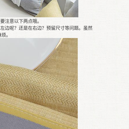
候要注意以下两点哦
。
在左边呢
？
还是在右边
？
预留尺寸等问题
。
虽然
麻烦
。