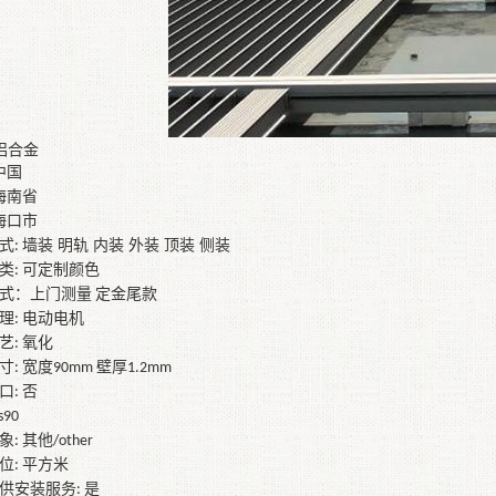
铝合金
中国
海南省
海口
市
式
墙装 明轨 内装 外装 顶装 侧装
:
类
可定制颜色
:
式：
上门测量
定金尾款
理
电动电机
:
艺
氧化
:
寸
宽度
壁厚
:
90mm
1.2mm
口
否
:
ks90
象
其他
:
/other
位
平方米
:
供安装服务
是
: