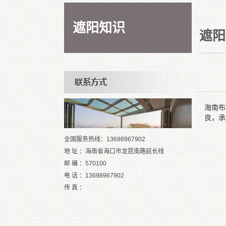
遮阳知识
遮阳
海南布
良，承
全国服务热线：13698967902
地 址 ：海南省海口市龙昆南路延长线
邮 编 ：570100
电 话 ：13698967902
传 真 ：