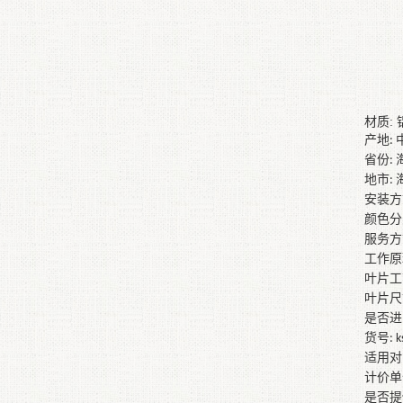
材质
:
产地
:
省份
:
地市
:
安装方
颜色分
服务方
工作原
叶片工
叶片尺
是否进
货号
: 
适用对
计价单
是否提