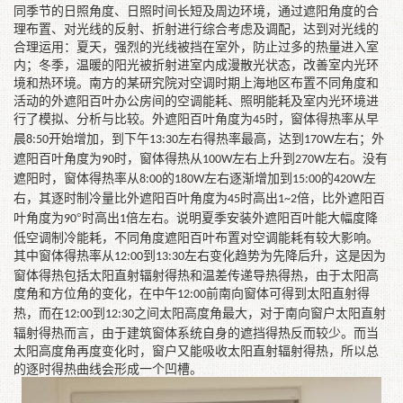
同季节的日照角度、日照时间长短及周边环境，通过遮阳角度的合
理布置、对光线的反射、折射进行综合考虑及调配，达到对光线的
合理运用：夏天，强烈的光线被挡在室外，防止过多的热量进入室
内；冬季，温暖的阳光被折射进室内成漫散光状态，改善室内光环
境和热环境。南方的某研究院对空调时期上海地区布置不同角度和
活动的外遮阳百叶办公房间的空调能耗、照明能耗及室内光环境进
行了模拟、分析与比较。外遮阳百叶角度为
时，窗体得热率从早
45
晨
开始增加，到下午
左右得热率最高，达到
左右；外
8:50
13:30
170W
遮阳百叶角度为
时，窗体得热从
左右上升到
左右。没有
90
100W
270W
遮阳时，窗体得热率从
的
左右逐渐增加到
的
左
8:00
180W
15:00
420W
右，其逐时制冷量比外遮阳百叶角度为
时高出
倍，比外遮阳百
45
1~2
叶角度为
°时高出
倍左右。说明夏季安装外遮阳百叶能大幅度降
90
1
低空调制冷能耗，不同角度遮阳百叶布置对空调能耗有较大影响。
其中窗体得热率从
到
左右变化趋势为先降后升，这是因为
12:00
13:30
窗体得热包括太阳直射辐射得热和温差传递导热得热，由于太阳高
度角和方位角的变化，在中午
前南向窗体可得到太阳直射得
12:00
热，而在
到
之间太阳高度角最大，对于南向窗户太阳直射
12:00
12:30
辐射得热而言，由于建筑窗体系统自身的遮挡得热反而较少。而当
太阳高度角再度变化时，窗户又能吸收太阳直射辐射得热，所以总
的逐时得热曲线会形成一个凹槽。