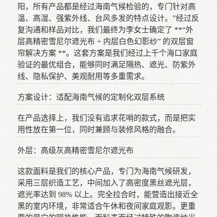
阳，所有产品都是经过海南气候检验的，专门针对高
温、高湿、强紫外线、台风多发的特点设计。”经过反
复沟通和样品对比，我们最终为李女士确定了 **“外
层高精密雪尼尔遮光布 + 内层白色幻影纱” 的双层窗
帘解决方案 **。这套方案是我们经过上千个海口家庭
验证的最优组合，能够同时满足隔热、遮光、防紫外
线、隐私保护、美观耐用等多重需求。
方案设计：适配海南气候的定制化双层系统
在产品选择上，我们没有追求花哨的款式，而是把实
用性放在第一位，同时兼顾与装修风格的融合。
外层：高级灰高精密雪尼尔遮光布
这款面料是我们的核心产品，专门为海南气候研发，
采用三层织造工艺，中间加入了高密度黑丝遮光层，
遮光率达到 98% 以上。完全拉合时，能营造出接近全
黑的室内环境，非常适合午休和夜间家庭观影。更重