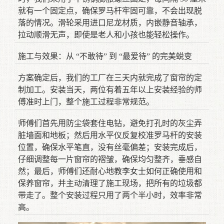
就有一个固定点，确保罗马杆牢固可靠，不会出现脱
落的情况。滑轮采用进口尼龙材质，内嵌静音轴承，
拉动顺滑无声，即使是老人和小孩也能轻松操作。
施工与效果：从 “不敢待” 到 “最爱待” 的完美蜕变
方案确定后，我们的工厂在三天内就完成了窗帘的定
制加工。安装当天，两位有着五年以上安装经验的师
傅准时上门，整个施工过程非常规范。
师傅们首先用防尘袋套住电钻，避免打孔时的灰尘弄
脏墙面和地板；然后用水平仪反复校准罗马杆的安装
位置，确保水平笔直，没有丝毫偏差；安装完成后，
仔细调整每一片窗帘的褶皱，确保均匀整齐，垂感自
然；最后，师傅们还耐心地教李女士如何正确使用和
保养窗帘，并主动清理了施工现场，把所有的垃圾都
带走了。整个安装过程只用了两个半小时，效率非常
高。