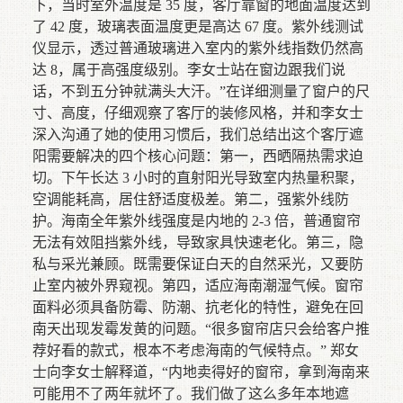
下，当时室外温度是 35 度，客厅靠窗的地面温度达到
了 42 度，玻璃表面温度更是高达 67 度。紫外线测试
仪显示，透过普通玻璃进入室内的紫外线指数仍然高
达 8，属于高强度级别。李女士站在窗边跟我们说
话，不到五分钟就满头大汗。”在详细测量了窗户的尺
寸、高度，仔细观察了客厅的装修风格，并和李女士
深入沟通了她的使用习惯后，我们总结出这个客厅遮
阳需要解决的四个核心问题：第一，西晒隔热需求迫
切。下午长达 3 小时的直射阳光导致室内热量积聚，
空调能耗高，居住舒适度极差。第二，强紫外线防
护。海南全年紫外线强度是内地的 2-3 倍，普通窗帘
无法有效阻挡紫外线，导致家具快速老化。第三，隐
私与采光兼顾。既需要保证白天的自然采光，又要防
止室内被外界窥视。第四，适应海南潮湿气候。窗帘
面料必须具备防霉、防潮、抗老化的特性，避免在回
南天出现发霉发黄的问题。“很多窗帘店只会给客户推
荐好看的款式，根本不考虑海南的气候特点。” 郑女
士向李女士解释道，“内地卖得好的窗帘，拿到海南来
可能用不了两年就坏了。我们做了这么多年本地遮