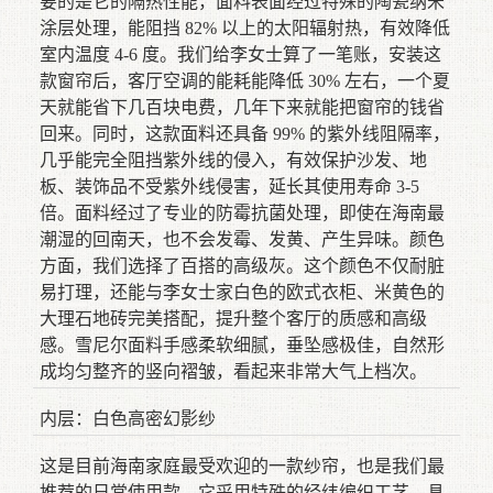
要的是它的隔热性能，面料表面经过特殊的陶瓷纳米
涂层处理，能阻挡 82% 以上的太阳辐射热，有效降低
室内温度 4-6 度。我们给李女士算了一笔账，安装这
款窗帘后，客厅空调的能耗能降低 30% 左右，一个夏
天就能省下几百块电费，几年下来就能把窗帘的钱省
回来。同时，这款面料还具备 99% 的紫外线阻隔率，
几乎能完全阻挡紫外线的侵入，有效保护沙发、地
板、装饰品不受紫外线侵害，延长其使用寿命 3-5
倍。面料经过了专业的防霉抗菌处理，即使在海南最
潮湿的回南天，也不会发霉、发黄、产生异味。颜色
方面，我们选择了百搭的高级灰。这个颜色不仅耐脏
易打理，还能与李女士家白色的欧式衣柜、米黄色的
大理石地砖完美搭配，提升整个客厅的质感和高级
感。雪尼尔面料手感柔软细腻，垂坠感极佳，自然形
成均匀整齐的竖向褶皱，看起来非常大气上档次。
内层：白色高密幻影纱
这是目前海南家庭最受欢迎的一款纱帘，也是我们最
推荐的日常使用款。它采用特殊的经纬编织工艺，具