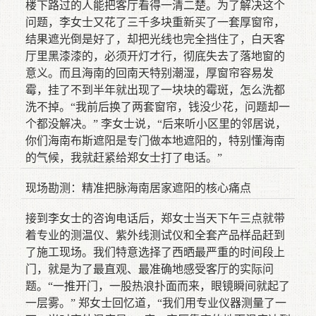
楼下路过的人能把客厅看得一清二楚。为了解决这个
问题，李女士又花了三千多块重新买了一套厚窗帘，
结果遮光倒是好了，却把光线也完全挡住了，白天客
厅里黑漆漆的，必须开灯才行，彻底失去了落地窗的
意义。而且海南的回南天特别潮湿，厚窗帘容易发
霉，挂了不到半年就出现了一块块的霉斑，怎么洗都
洗不掉。“我前后换了两套窗帘，钱没少花，问题却一
个都没解决。” 李女士说，“后来听小区里的邻居说，
你们海南布斯遮阳是专门做本地遮阳的，特别懂海南
的气候，我就赶紧给郑女士打了电话。”
现场勘测：精准把脉海南居家遮阳的核心痛点
接到李女士的咨询电话后，郑女士当天下午三点就带
着专业的测温仪、紫外线测试仪和全套产品样品赶到
了施工现场。我们特意选择了西晒最严重的时间段上
门，就是为了最直观、最准确地感受客厅的实际问
题。“一推开门，一股热浪扑面而来，眼镜瞬间就起了
一层雾。” 郑女士回忆道，“我们用专业仪器测量了一