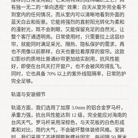
有独一无二的 “单向透视” 效果：白天从室外完全看不
到室内的任何情况，而从室内可以清晰地看到外面的
蓝天白云和街景。它能将强烈的直射阳光转化为柔和
的漫射光，既不会刺眼，又能保留充足的自然光，让
整个客厅通透明亮。日常使用时，只需要拉上这层纱
帘，就能同时满足采光、隔热、隐私保护的需求，再
也不用像以前那样，白天也要拉着厚厚的窗帘。这款
幻影纱的质地比普通纱帘更加结实耐用，抗风性能
好，即使在台风天打开窗户，也不会被风吹得乱飞。
同时，它也具备 70% 以上的紫外线阻隔率，日常防护
完全足够。
轨道与安装细节
轨道方面，我们选用了加厚 3.0mm 的铝合金罗马杆，
承重力强，抗台风性能达到 12 级，完全能应对海南的
台风天气。罗马杆采用深棕色，与天花板的白色形成
柔和对比，简约大气，不会破坏整体装修风格。安装
时，我们采用了不锈钢膨胀螺丝固定，每间隔 50 厘米