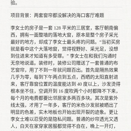
验。
项目背景：两套窗帘都没解决的海口客厅难题
李女士的房子是一套 128 平米的三居室，客厅朝南偏
西，拥有一面整墙的落地大窗，原本是整个房子采光
最好的地方，却成了李女士最头疼的问题。“当初买房
就是看中这个大落地窗，觉得视野好、采光足，没想
到住进来才知道有多受罪。” 李女士在和我们沟通时
无奈地说道。装修时，装修公司赠送了一套普通的布
艺窗帘，用了不到一年就问题百出。首先是隔热效果
几乎为零，每到下午两点到五点，西晒的太阳直射进
来，客厅靠窗位置的温度能达到 40 度以上，沙发烫得
根本坐不住，空调开到 16 度吹两个小时都降不下来，
每个月的电费都要比邻居家多两百多块。其次是紫外
线太强，才用了一年多，客厅的米色沙发就被晒出了
明显的色差，实木地板也开始出现开裂的迹象。更让
李女士难以忍受的是隐私问题。普通的纱帘透光又透
人，白天在家穿家居服都觉得不自在，晚上一开灯，