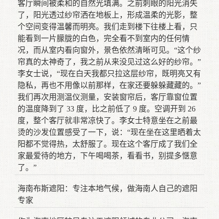
客厅瞬间被柔和的自然光填满。之前刺眼的阳光消失
了，阳光透过纱帘洒在地板上，形成温柔的光影，整
个空间变得温馨而明亮。我们走到楼下往楼上看，只
能看到一片朦胧的白色，完全看不到室内的任何情
况，而从室内看向窗外，景色依然清晰可见。“这个纱
帘真的太神奇了，我之前从来没见过这么好的纱帘。”
李女士说，“现在白天我都只拉这层纱帘，既明亮又有
隐私，再也不用像以前那样，在家还要躲躲藏藏的。”
我们再次用测温仪测量，安装窗帘后，客厅靠窗位置
的温度降到了 33 度，比之前低了 9 度。空调开到 26
度，整个客厅就非常凉快了。李女士特意坐在之前最
烫的沙发位置感受了一下，说：“现在坐在这里晒着太
阳都不觉得热，太舒服了。现在这个客厅成了我们全
家最爱待的地方，下午喝喝茶，看看书，别提多惬意
了。”
海南布斯遮阳：专注本地气候，做海南人自己的遮阳
专家