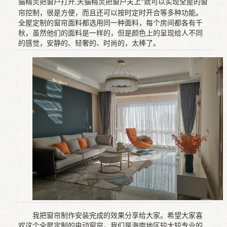
猫精灵把窗户打开
,
天猫精灵把窗户关上
就可以实现全屋的窗
”
帘控制，很是方便，而且还可以按时定时开合等多种功能。
全屋定制的窗帘
面料都选用同一种面料
，
每个房间都
各有千
秋，虽然他们的面料是一样的，但是颜色上的呈现给人不同
的感觉，安静的
、
轻奢的
、
时尚的，太棒了。
我把窗帘制作安装完成的效果分享给大家。希望大家喜
欢这个全屋定制的电动窗帘，我们是海南地区较大较专业的