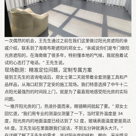
一次偶然的机会，王先生通过之前在我们这里做过阳光房遮阳的亲
戚介绍，联系到了海南布斯遮阳的郑女士。“亲戚说你们是专门做阳
光房遮阳的，在海南做了很多年，特别懂本地的气候，我就抱着试
试的心态打了电话。” 王先生说。
现场勘测：精准定位问题，定制专属方案
接到王先生的咨询电话后，郑女士第二天就带着全套测量工具和产
品样品，从海口赶到了定安的施工现场。我们特意选择了中午十二
点阳光最强烈的时间段上门，就是为了最直观地感受阳光房的实际
问题。
“一推开阳光房的门，热浪扑面而来，眼镜瞬间就起了雾。” 郑女士
回忆道，“我们用专业的测温仪测量了一下，当时室外温度是 34
度，阳光房内的地面温度已经达到了 52 度，玻璃表面温度更是高达
68 度。王先生站在里面跟我们说话，不到五分钟就满头大汗。”
在详细了解了王先生的需求，并对阳光房的结构、朝向、采光情况