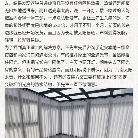
去。结果发现这种普通纱帘几乎没有任何隔热效果，热量还是能毫
无阻挡地透进来，而且透光率太高，晚上一开灯，楼下路过的人能
把室内看得一清二楚，一点隐私都没有。更让王先生头疼的是，海
南的紫外线强度是内地的 2-3 倍，才用了不到一个月，新买的纱帘
边缘就已经开始发黄，而且因为长期被太阳暴晒，布料变得发脆，
轻轻一拉就容易破。
为了找到真正适合的解决方案，王先生先后咨询了定安本地三家窗
帘店和两家海口的遮阳公司。有的推荐厚重的全遮光布，虽然能挡
住阳光，但也把光线完全隔绝了，白天也要开灯，彻底失去了阳光
房的意义；有的产品价格虚高，而且明确说不质保，因为 “海南太阳
太毒，什么布都用不久”；还有的安装方案需要在玻璃上打洞固定，
会破坏阳光房的防水结构，王先生一直不敢同意。