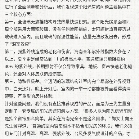
进行了全面测量和分析后，我们发现这个阳光房的问题主要集中在
三个核心方面：
第一，全玻璃无遮挡结构导致热量快速积聚。这个阳光房顶面和四
周全部采用大面积玻璃，没有任何遮阳措施，太阳辐射热直接透过
玻璃进入室内，而且玻璃的保温性能差，热量无法散发出去，形成
了 “温室效应”。
第二，强紫外线造成的老化和伤害。海南全年紫外线指数大多在 7
以上，夏季更是经常达到 11 的极高水平。普通玻璃只能阻挡约
30% 的紫外线，长期照射不仅会导致家具、地板、窗帘快速老化褪
色，还会对人体皮肤造成伤害。
第三，隐私性极差。全透明的玻璃结构让室内完全暴露在外界视野
中，白天还好，晚上开灯后，室内的一举一动都能被外面看得清清
楚楚，严重影响居住体验。
针对这些问题，我们没有直接推荐现成的产品，而是为王先生量身
定制了一套专属的阳光房遮阳解决方案。“很多人以为阳光房遮阳就
是挂个窗帘那么简单，其实在海南完全不是这么回事。” 郑女士向王
先生解释道，“普通的室内窗帘根本不适合阳光房的环境，我们必须
用专门针对高温、高湿、强紫外线、台风多发气候设计的产品，才