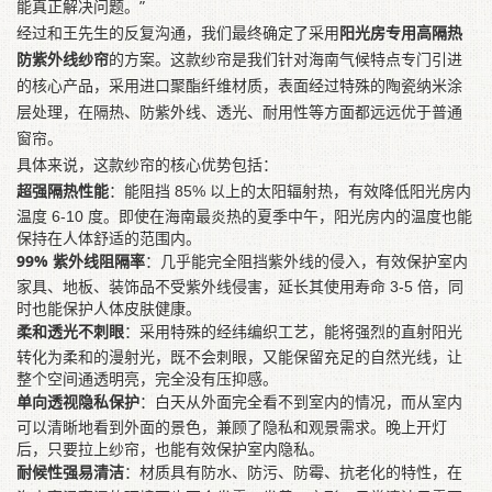
能真正解决问题。”
经过和王先生的反复沟通，我们最终确定了采用
阳光房专用高隔热
防紫外线纱帘
的方案。这款纱帘是我们针对海南气候特点专门引进
的核心产品，采用进口聚酯纤维材质，表面经过特殊的陶瓷纳米涂
层处理，在隔热、防紫外线、透光、耐用性等方面都远远优于普通
窗帘。
具体来说，这款纱帘的核心优势包括：
超强隔热性能
：能阻挡 85% 以上的太阳辐射热，有效降低阳光房内
温度 6-10 度。即使在海南最炎热的夏季中午，阳光房内的温度也能
保持在人体舒适的范围内。
99% 紫外线阻隔率
：几乎能完全阻挡紫外线的侵入，有效保护室内
家具、地板、装饰品不受紫外线侵害，延长其使用寿命 3-5 倍，同
时也能保护人体皮肤健康。
柔和透光不刺眼
：采用特殊的经纬编织工艺，能将强烈的直射阳光
转化为柔和的漫射光，既不会刺眼，又能保留充足的自然光线，让
整个空间通透明亮，完全没有压抑感。
单向透视隐私保护
：白天从外面完全看不到室内的情况，而从室内
可以清晰地看到外面的景色，兼顾了隐私和观景需求。晚上开灯
后，只要拉上纱帘，也能有效保护室内隐私。
耐候性强易清洁
：材质具有防水、防污、防霉、抗老化的特性，在