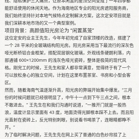
线、隐私保护三大痛点，让原本闲置的屋顶空间变成了一年四季都
能舒适使用的休闲天地。作为海南地区专业的阳光房遮阳服务商，
我们始终坚持针对本地气候特点定制解决方案，这次定安项目就是
我们深耕本地市场的又一个典型案例。
项目背景：高颜值阳光房沦为 “闲置蒸笼”
这位定安的业主王先生，今年年初完成了自家顶楼的改造，搭建了
一个 28 平米的全玻璃结构阳光房。阳光房采用当下最流行的深灰色
哑光断桥铝合金框架，搭配双层钢化玻璃，外观线条硬朗利落，内
部通铺 600×1200mm 的浅灰色哑光瓷砖，整体是极简的现代风
格。刚完工的时候，王先生和家人都非常满意，觉得终于有了一个
可以放松身心的独立空间，计划在这里布置茶室、书房和小型会客
区。
然而，随着海南气温逐渐升高，阳光房的弊端开始集中爆发。“三月
份的时候问题就已经很明显了，中午十一点到下午三点之间，根本
不敢进去。” 王先生在和我们沟通时说道，“一推开门就是一股热
浪，温度计显示里面有 43 度，地面烫得光脚根本踩不上去。而且阳
光直射在瓷砖上，反光特别刺眼，别说看书喝茶了，连眼睛都睁不
开。”
为了临时解决问题，王先生先在网上买了普通的白色纱帘挂了上