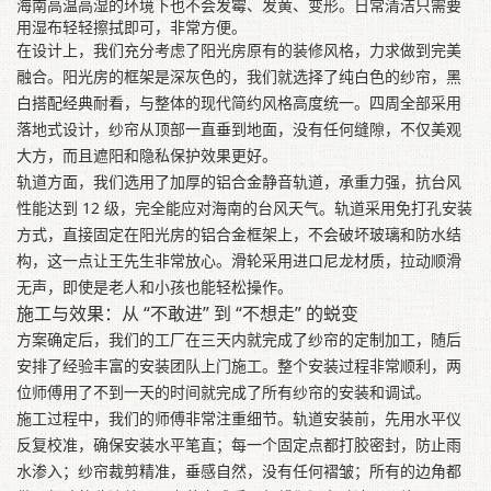
海南高温高湿的环境下也不会发霉、发黄、变形。日常清洁只需要
用湿布轻轻擦拭即可，非常方便。
在设计上，我们充分考虑了阳光房原有的装修风格，力求做到完美
融合。阳光房的框架是深灰色的，我们就选择了纯白色的纱帘，黑
白搭配经典耐看，与整体的现代简约风格高度统一。四周全部采用
落地式设计，纱帘从顶部一直垂到地面，没有任何缝隙，不仅美观
大方，而且遮阳和隐私保护效果更好。
轨道方面，我们选用了加厚的铝合金静音轨道，承重力强，抗台风
性能达到 12 级，完全能应对海南的台风天气。轨道采用免打孔安装
方式，直接固定在阳光房的铝合金框架上，不会破坏玻璃和防水结
构，这一点让王先生非常放心。滑轮采用进口尼龙材质，拉动顺滑
无声，即使是老人和小孩也能轻松操作。
施工与效果：从 “不敢进” 到 “不想走” 的蜕变
方案确定后，我们的工厂在三天内就完成了纱帘的定制加工，随后
安排了经验丰富的安装团队上门施工。整个安装过程非常顺利，两
位师傅用了不到一天的时间就完成了所有纱帘的安装和调试。
施工过程中，我们的师傅非常注重细节。轨道安装前，先用水平仪
反复校准，确保安装水平笔直；每一个固定点都打胶密封，防止雨
水渗入；纱帘裁剪精准，垂感自然，没有任何褶皱；所有的边角都