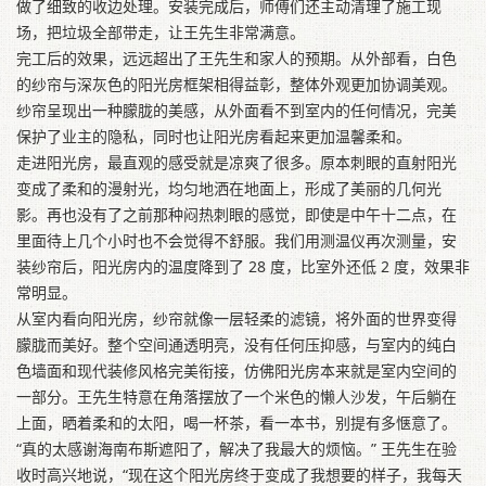
做了细致的收边处理。安装完成后，师傅们还主动清理了施工现
场，把垃圾全部带走，让王先生非常满意。
完工后的效果，远远超出了王先生和家人的预期。从外部看，白色
的纱帘与深灰色的阳光房框架相得益彰，整体外观更加协调美观。
纱帘呈现出一种朦胧的美感，从外面看不到室内的任何情况，完美
保护了业主的隐私，同时也让阳光房看起来更加温馨柔和。
走进阳光房，最直观的感受就是凉爽了很多。原本刺眼的直射阳光
变成了柔和的漫射光，均匀地洒在地面上，形成了美丽的几何光
影。再也没有了之前那种闷热刺眼的感觉，即使是中午十二点，在
里面待上几个小时也不会觉得不舒服。我们用测温仪再次测量，安
装纱帘后，阳光房内的温度降到了 28 度，比室外还低 2 度，效果非
常明显。
从室内看向阳光房，纱帘就像一层轻柔的滤镜，将外面的世界变得
朦胧而美好。整个空间通透明亮，没有任何压抑感，与室内的纯白
色墙面和现代装修风格完美衔接，仿佛阳光房本来就是室内空间的
一部分。王先生特意在角落摆放了一个米色的懒人沙发，午后躺在
上面，晒着柔和的太阳，喝一杯茶，看一本书，别提有多惬意了。
“真的太感谢海南布斯遮阳了，解决了我最大的烦恼。” 王先生在验
收时高兴地说，“现在这个阳光房终于变成了我想要的样子，我每天