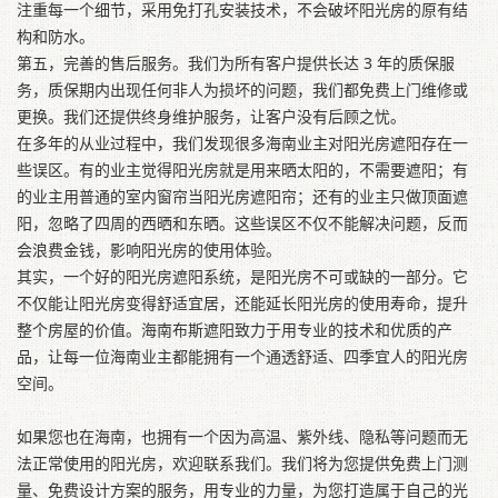
注重每一个细节，采用免打孔安装技术，不会破坏阳光房的原有结
构和防水。
第五，完善的售后服务。我们为所有客户提供长达 3 年的质保服
务，质保期内出现任何非人为损坏的问题，我们都免费上门维修或
更换。我们还提供终身维护服务，让客户没有后顾之忧。
在多年的从业过程中，我们发现很多海南业主对阳光房遮阳存在一
些误区。有的业主觉得阳光房就是用来晒太阳的，不需要遮阳；有
的业主用普通的室内窗帘当阳光房遮阳帘；还有的业主只做顶面遮
阳，忽略了四周的西晒和东晒。这些误区不仅不能解决问题，反而
会浪费金钱，影响阳光房的使用体验。
其实，一个好的阳光房遮阳系统，是阳光房不可或缺的一部分。它
不仅能让阳光房变得舒适宜居，还能延长阳光房的使用寿命，提升
整个房屋的价值。海南布斯遮阳致力于用专业的技术和优质的产
品，让每一位海南业主都能拥有一个通透舒适、四季宜人的阳光房
空间。
如果您也在海南，也拥有一个因为高温、紫外线、隐私等问题而无
法正常使用的阳光房，欢迎联系我们。我们将为您提供免费上门测
量、免费设计方案的服务，用专业的力量，为您打造属于自己的光