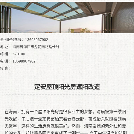
全国服务热线：13698967902
地 址 ：海南省海口市龙昆南路延长线
邮 编 ：570100
电 话 ：13698967902
传 真 ：
定安屋顶阳光房遮阳改造
在海南，拥有一个屋顶阳光房是很多业主的梦想。清晨被第一缕阳
光唤醒，午后泡一壶定安富硒茶看云卷云舒，夜晚抬头就能看到满
天繁星，这样的生活想想就很美好。然而，海南强烈的紫外线和漫
长的夏季，却让很多阳光房变成了 “鸡肋”—— 夏天中午温度能达到